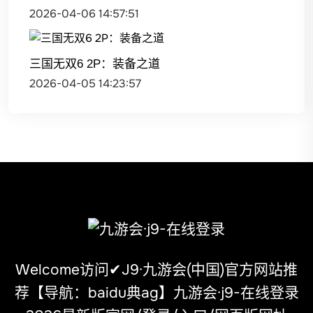
2026-04-06 14:57:51
三国无双6 2P：装备之道
2026-04-05 14:23:57
Welcome访问✔J9·九游会(中国)官方网站推
荐【导航：baidu典ag】九游会·j9-在线登录