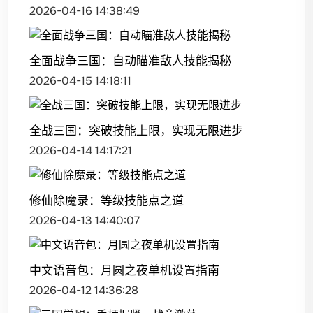
2026-04-16 14:38:49
全面战争三国：自动瞄准敌人技能揭秘
2026-04-15 14:18:11
全战三国：突破技能上限，实现无限进步
2026-04-14 14:17:21
修仙除魔录：等级技能点之道
2026-04-13 14:40:07
中文语音包：月圆之夜单机设置指南
2026-04-12 14:36:28