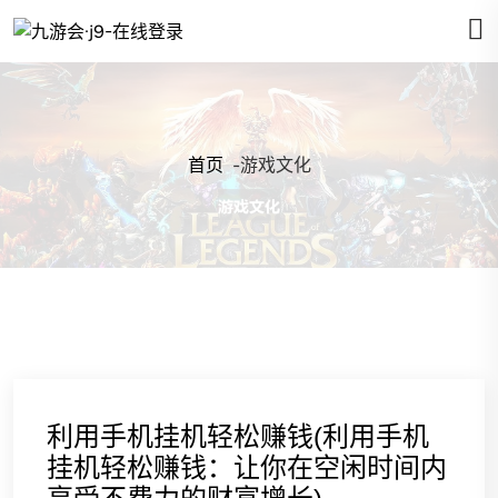
首页
-
游戏文化
利用手机挂机轻松赚钱(利用手机
挂机轻松赚钱：让你在空闲时间内