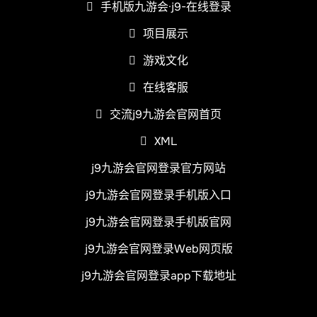
手机版九游会·j9-在线登录
项目展示
游戏文化
在线客服
交流j9九游会官网首页
XML
j9九游会官网登录官方网站
j9九游会官网登录手机版入口
j9九游会官网登录手机版官网
j9九游会官网登录Web网页版
j9九游会官网登录app下载地址