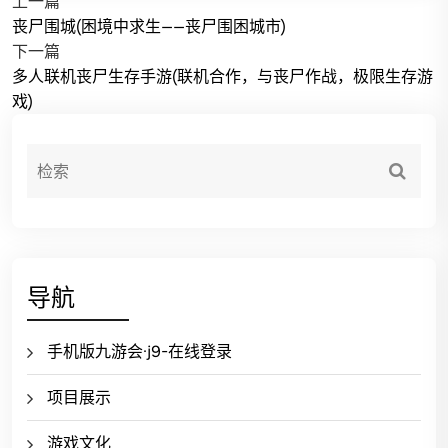
上一篇
丧尸围城(困境中求生——丧尸围困城市)
下一篇
多人联机丧尸生存手游(联机合作，与丧尸作战，极限生存游
戏)
导航
手机版九游会·j9-在线登录
项目展示
游戏文化