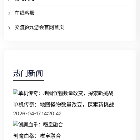
在线客服
交流j9九游会官网首页
热门新闻
单机传奇：地图怪物数量改变，探索新挑战
2026-04-17 14:20:42
创魔血拳：嗜皇融合