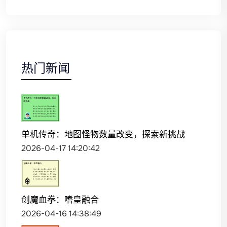
热门新闻
单机传奇：地图怪物数量改变，探索新挑战
2026-04-17 14:20:42
创魔血拳：嗜皇融合
2026-04-16 14:38:49