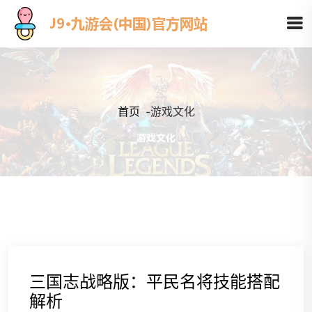
首页
-
游戏文化
三国志战略版：平民名将技能搭配
解析