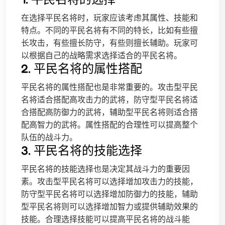
在选择平民名将时，玩家应该考虑其属性、技能和
特点。不同的平民名将有不同的特长，比如有些擅
长攻击，有些擅长防守，有些则擅长辅助。玩家可
以根据自己的战略需求选择适合的平民名将。
2. 平民名将的属性搭配
平民名将的属性搭配也是非常重要的。攻击型平民
名将适合搭配高攻击力的武将，防守型平民名将适
合搭配高防御力的武将，辅助型平民名将则适合搭
配高智力的武将。属性搭配的合理性可以提高整个
队伍的战斗力。
3. 平民名将的技能选择
平民名将的技能选择也是决定其战斗力的重要因
素。攻击型平民名将可以选择增加攻击力的技能，
防守型平民名将可以选择增加防御力的技能，辅助
型平民名将则可以选择增加智力或提供辅助效果的
技能。合理选择技能可以提高平民名将的战斗能