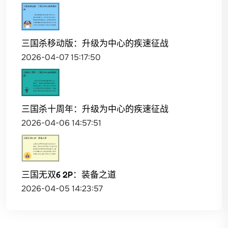
三国杀移动版：升级为中心的疾速征战
2026-04-07 15:17:50
三国杀十周年：升级为中心的疾速征战
2026-04-06 14:57:51
三国无双6 2P：装备之道
2026-04-05 14:23:57