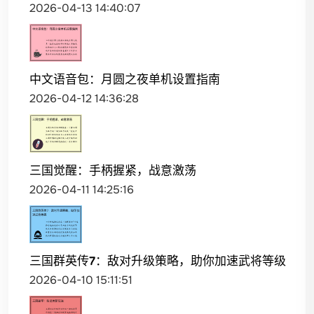
2026-04-13 14:40:07
中文语音包：月圆之夜单机设置指南
2026-04-12 14:36:28
三国觉醒：手柄握紧，战意激荡
2026-04-11 14:25:16
三国群英传7：敌对升级策略，助你加速武将等级
2026-04-10 15:11:51