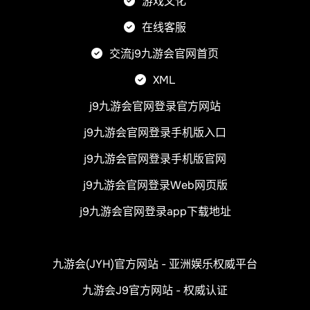
游戏文化
在线客服
交流j9九游会官网首页
XML
j9九游会官网登录官方网站
j9九游会官网登录手机版入口
j9九游会官网登录手机版官网
j9九游会官网登录Web网页版
j9九游会官网登录app下载地址
九游会(JYH)官方网站 - 亚洲娱乐权威平台
九游会J9官方网站 - 权威认证