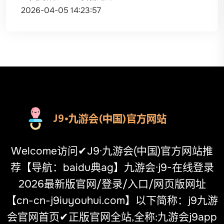
2026-04-05 14:23:57
Welcome访问✔J9·九游会(中国)官方网站推
荐【导航：baidu典ag】九游会·j9-在线登录
2026最新版官网/登录/入口/网页版网址
【cn-cn-j9iuyouhui.com】以下简称：j9九游
会官网首页✔正版官网全站,全称:九游会j9app