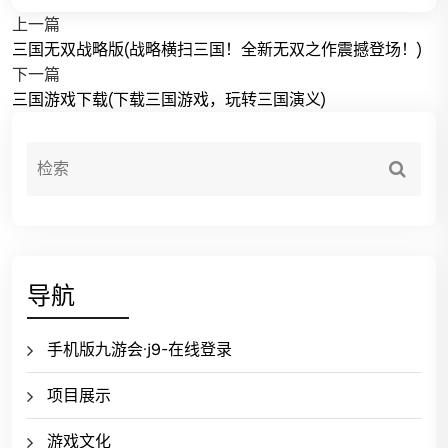
上一篇
三国无双战略版(战略横扫三国！全新无双之作震撼登场！)
下一篇
三国游戏下载(下载三国游戏，玩转三国演义)
导航
手机版九游会·j9-在线登录
项目展示
游戏文化