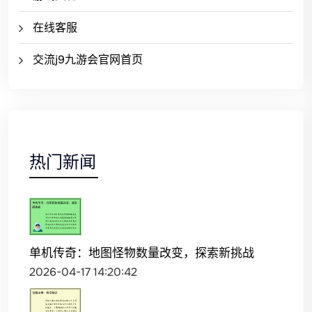
在线客服
交流j9九游会官网首页
热门新闻
单机传奇：地图怪物数量改变，探索新挑战
2026-04-17 14:20:42