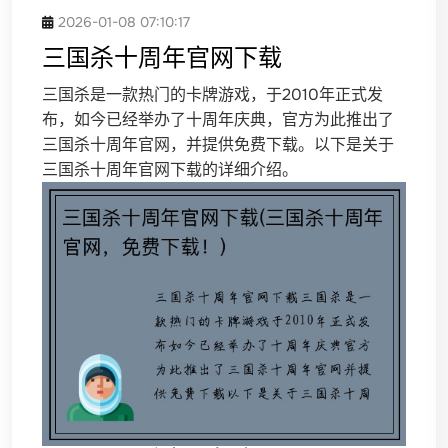
2026-01-08 07:10:17
三国杀十周年官网下载
三国杀是一款热门的卡牌游戏，于2010年正式发
布，如今已经举办了十周年庆典，官方为此推出了
三国杀十周年官网，并提供免费下载。以下是关于
三国杀十周年官网下载的详细介绍。