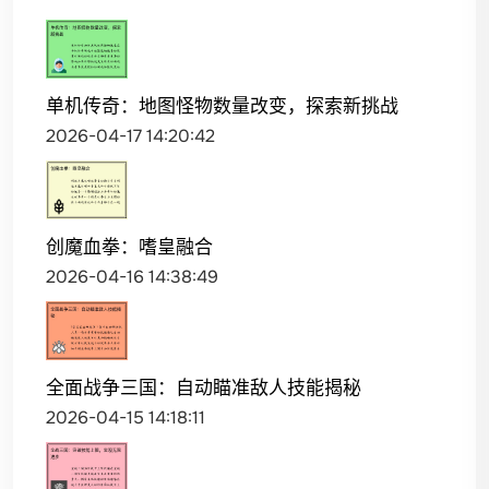
单机传奇：地图怪物数量改变，探索新挑战
2026-04-17 14:20:42
创魔血拳：嗜皇融合
2026-04-16 14:38:49
全面战争三国：自动瞄准敌人技能揭秘
2026-04-15 14:18:11