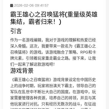
2026-02-06 09:41:57
霸王雄心之召唤猛将(重量级英雄
集结，霸者归来！)
引言
作为一名游戏编辑，我对于游戏的理解和热爱已经
深入骨髓。这次，我要带来一款名为《霸王雄心之
召唤猛将》的游戏。该游戏融合了策略、RPG和卡
牌元素，引领着玩家重走霸业之路。接下来，让我
们一起来了解这款游戏吧！
游戏背景
《霸王雄心之召唤猛将》游戏背景设定在中国历史
上的战争时期，玩家将扮演天下霸主，领导自己的
军队在乱世中不断壮大自己的国度。在游戏中，玩
家需要管理各种资源，培养自己的将领，并且与其
他玩家进行对抗。只有经历无数次的战斗，在征战