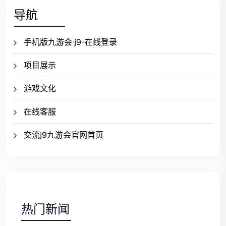
导航
手机版九游会·j9-在线登录
项目展示
游戏文化
在线客服
交流j9九游会官网首页
热门新闻