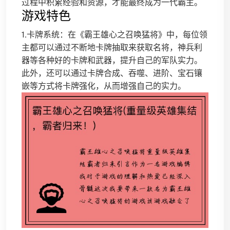
过程中积累经验和资源，才能最终成为一代霸主。
游戏特色
1.卡牌系统：在《霸王雄心之召唤猛将》中，每位领
主都可以通过不断地卡牌抽取来获取名将，神兵利
器等各种好的卡牌和武器，提升自己的军队实力。
此外，还可以通过卡牌合成、吞噬、进阶、宝石镶
嵌等方式将卡牌强化，从而增强自己的实力。