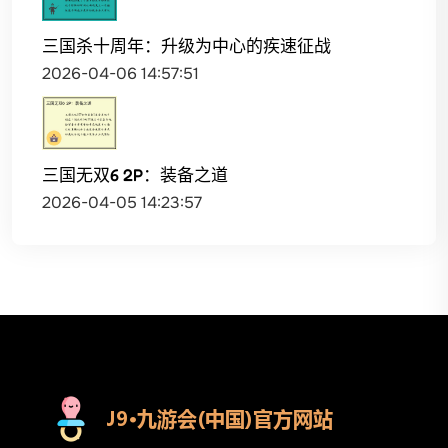
三国杀十周年：升级为中心的疾速征战
2026-04-06 14:57:51
三国无双6 2P：装备之道
2026-04-05 14:23:57