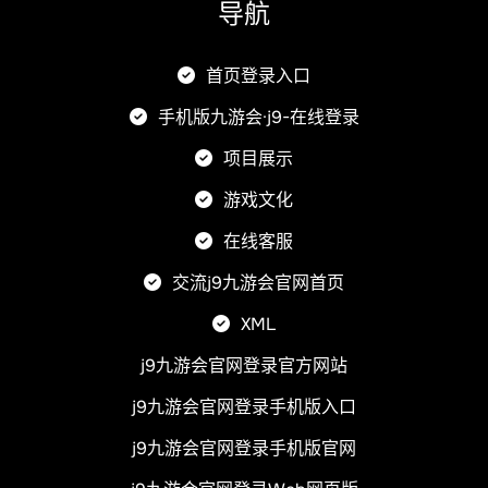
导航
首页登录入口
手机版九游会·j9-在线登录
项目展示
游戏文化
在线客服
交流j9九游会官网首页
XML
j9九游会官网登录官方网站
j9九游会官网登录手机版入口
j9九游会官网登录手机版官网