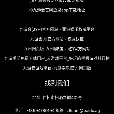
j9九游会官网登录Web网页版
j9九游会官网登录app下载地址
九游会(JYH)官方网站 - 亚洲娱乐权威平台
九游会J9官方网站 - 权威认证
九州网页版-九州(酷游·ku游)官方网站
九游手游免费下载门户_云游戏平台_好玩的手机游戏排行榜
九游云游戏平台-九游娱乐|官方网页版
找到我们
地址: 仁怀市扫滔之巅401号
电话 :
+13594780194
邮箱 :
z6com@baidu.ag